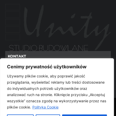
KONTAKT
BIURO@UNITY.WAW.PL
Cenimy prywatność użytkowników
TELEFON:
(22) 638-52-65
Używamy plików cookie, aby poprawić jakość
przeglądania, wyświetlać reklamy lub treści dostosowane
FAX.:
(22) 638-52-65
do indywidualnych potrzeb użytkowników oraz
analizować ruch na stronie. Kliknięcie przycisku „Akceptuj
wszystkie” oznacza zgodę na wykorzystywanie przez nas
© 2024 WWW.UNITY.WAW.PL WSZYSTKIE PRAWA
plików cookie.
Polityka Cookie
ZASTRZEŻONE