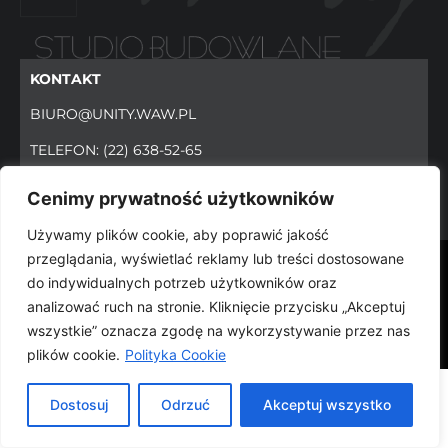
KONTAKT
BIURO@UNITY.WAW.PL
TELEFON:
(22) 638-52-65
FAX.:
(22) 638-52-65
Cenimy prywatność użytkowników
Używamy plików cookie, aby poprawić jakość
przeglądania, wyświetlać reklamy lub treści dostosowane
© 2024 WWW.UNITY.WAW.PL WSZYSTKIE PRAWA
do indywidualnych potrzeb użytkowników oraz
ZASTRZEŻONE
analizować ruch na stronie. Kliknięcie przycisku „Akceptuj
wszystkie” oznacza zgodę na wykorzystywanie przez nas
plików cookie.
Polityka Cookie
Dostosuj
Odrzuć
Akceptuj wszystko