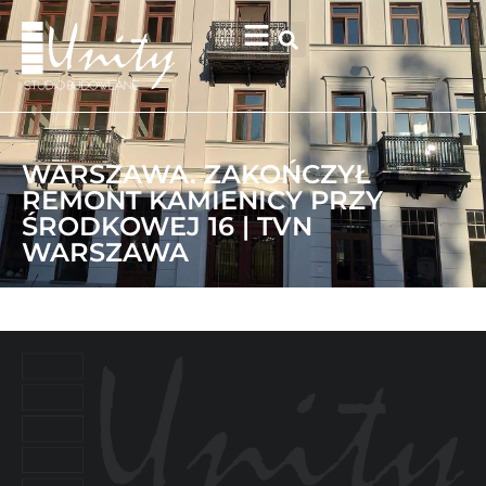
WARSZAWA. ZAKOŃCZYŁ
REMONT KAMIENICY PRZY
ŚRODKOWEJ 16 | TVN
WARSZAWA