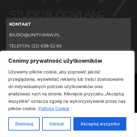
KONTAKT
BIURO@UNITY.WAW.PL
TELEFON:
(22) 638-52-65
FAX.:
(22) 638-52-65
Cenimy prywatność użytkowników
Używamy plików cookie, aby poprawić jakość
przeglądania, wyświetlać reklamy lub treści dostosowane
© 2024 WWW.UNITY.WAW.PL WSZYSTKIE PRAWA
do indywidualnych potrzeb użytkowników oraz
ZASTRZEŻONE
analizować ruch na stronie. Kliknięcie przycisku „Akceptuj
wszystkie” oznacza zgodę na wykorzystywanie przez nas
plików cookie.
Polityka Cookie
Dostosuj
Odrzuć
Akceptuj wszystko