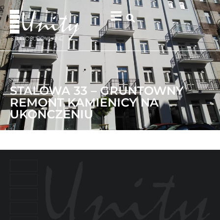
STALOWA 33 – GRUNTOWNY
REMONT KAMIENICY NA
UKOŃCZENIU